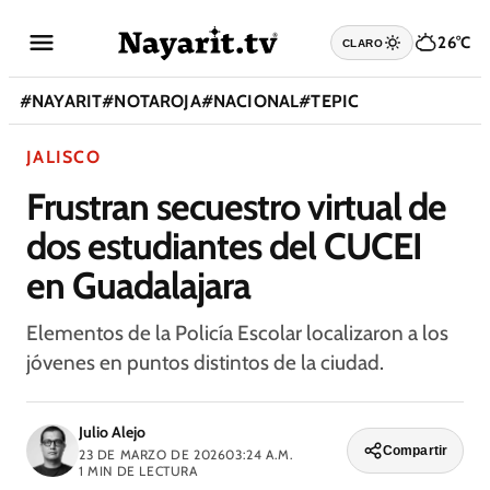
26°C
CLARO
#
NAYARIT
#
NOTAROJA
#
NACIONAL
#
TEPIC
JALISCO
Frustran secuestro virtual de
dos estudiantes del CUCEI
en Guadalajara
Elementos de la Policía Escolar localizaron a los
jóvenes en puntos distintos de la ciudad.
Julio Alejo
Compartir
23 DE MARZO DE 2026
03:24 A.M.
1
MIN DE LECTURA