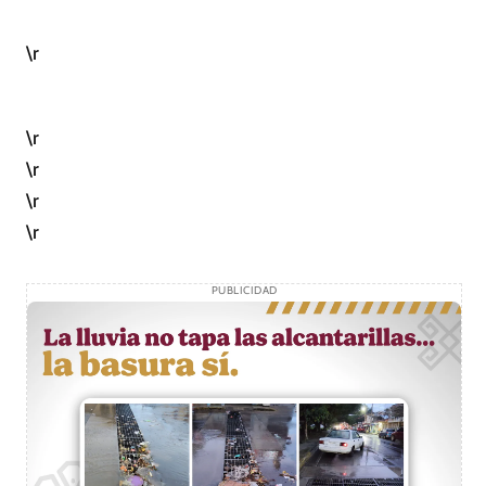
\r
\r
\r
\r
\r
PUBLICIDAD