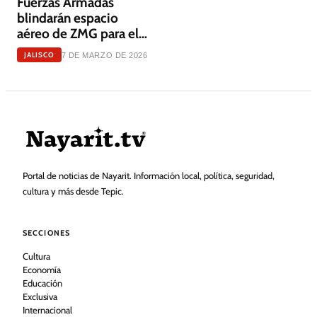
Fuerzas Armadas
blindarán espacio
aéreo de ZMG para el
Mundial 2026
JALISCO
7 DE MARZO DE 2026
Portal de noticias de Nayarit. Información local, política, seguridad,
cultura y más desde Tepic.
SECCIONES
Cultura
Economía
Educación
Exclusiva
Internacional