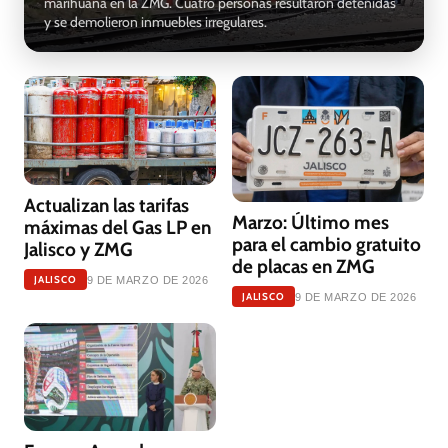
marihuana en la ZMG. Cuatro personas resultaron detenidas
y se demolieron inmuebles irregulares.
Actualizan las tarifas
Marzo: Último mes
máximas del Gas LP en
para el cambio gratuito
Jalisco y ZMG
de placas en ZMG
JALISCO
9 DE MARZO DE 2026
JALISCO
9 DE MARZO DE 2026