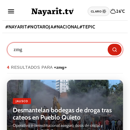
26°C
CLARO
#
NAYARIT
#
NOTAROJA
#
NACIONAL
#
TEPIC
4
RESULTADO
S
PARA
«
zmg
»
JALISCO
Desmantelan bodegas de droga tras
cateos en Pueblo Quieto
Operativo interinstitucional aseguró dosis de cristal y