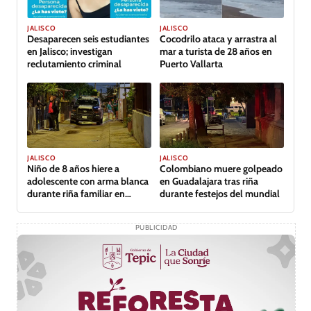
JALISCO
JALISCO
Desaparecen seis estudiantes
Cocodrilo ataca y arrastra al
en Jalisco; investigan
mar a turista de 28 años en
reclutamiento criminal
Puerto Vallarta
JALISCO
JALISCO
Niño de 8 años hiere a
Colombiano muere golpeado
adolescente con arma blanca
en Guadalajara tras riña
durante riña familiar en
durante festejos del mundial
Guadalajara
PUBLICIDAD