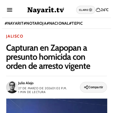
26°C
CLARO
#
NAYARIT
#
NOTAROJA
#
NACIONAL
#
TEPIC
JALISCO
Capturan en Zapopan a
presunto homicida con
orden de arresto vigente
Julio Alejo
Compartir
27 DE MARZO DE 2026
01:02 P.M.
1
MIN DE LECTURA