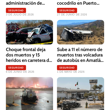
administración de
cocodrilo en Puerto
Héctor Santana
Vallarta
SEGURIDAD
SEGURIDAD
3 DE JULIO DE 2026
27 DE JUNIO DE 2026
Choque frontal deja
Sube a 11 el número de
dos muertos y 15
muertos tras volcadura
heridos en carretera de
de autobús en Amatlán
Santa María del Oro
de Cañas; hay un
SEGURIDAD
SEGURIDAD
desaparecido
6 DE JUNIO DE 2026
1 DE MAYO DE 2026