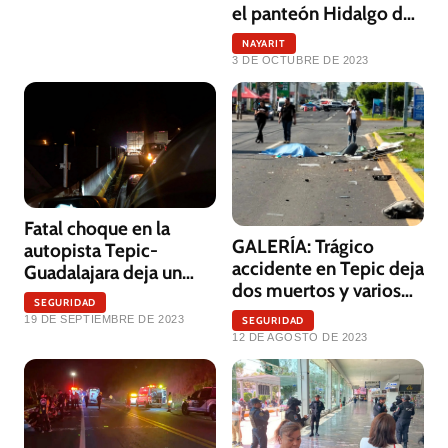
el panteón Hidalgo de
Tepic
NAYARIT
3 DE OCTUBRE DE 2023
Fatal choque en la
GALERÍA: Trágico
autopista Tepic-
accidente en Tepic deja
Guadalajara deja un
dos muertos y varios
muerto y tres heridos
SEGURIDAD
heridos
19 DE SEPTIEMBRE DE 2023
SEGURIDAD
12 DE AGOSTO DE 2023