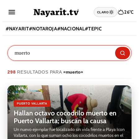
26°C
CLARO
#
NAYARIT
#
NOTAROJA
#
NACIONAL
#
TEPIC
298
RESULTADO
S
PARA
«
muerto
»
PUERTO VALLARTA
Hallan octavo cocodrilo muerto en
Puerto Vallarta; buscan la causa
Un nuevo ejemplar fue localizado sin vida frente a Playa Icon
Vallarta, con lo que suman ocho los cocodrilos muertos en el