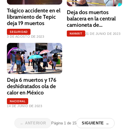
Trágico accidente en el
Deja dos muertos
libramiento de Tepic
balacera en la central
deja 19 muertos
camioneta de
Taxqueña
SEGURIDAD
NAYARIT
21 DE JUNIO DE 2023
3 DE AGOSTO DE 2023
Deja 6 muertos y 176
deshidratados ola de
calor en México
NACIONAL
14 DE JUNIO DE 2023
← ANTERIOR
Página
1
de
15
SIGUIENTE →