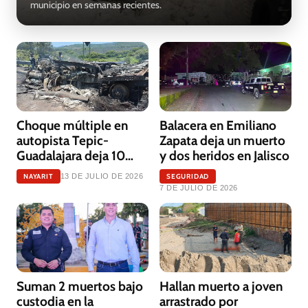
municipio en semanas recientes.
Choque múltiple en
Balacera en Emiliano
autopista Tepic-
Zapata deja un muerto
Guadalajara deja 10
y dos heridos en Jalisco
muertos
NAYARIT
SEGURIDAD
13 DE JULIO DE 2026
7 DE JULIO DE 2026
Suman 2 muertos bajo
Hallan muerto a joven
custodia en la
arrastrado por