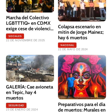
Marcha del Colectivo
LGBTTTIQ+ en CDMX
Colapsa escenario en
exige cese de violencia
mitin de Jorge Mainez;
y respeto a derechos
SOCIALES
hay 6 muertos
22 DE NOVIEMBRE DE 2025
NACIONAL
22 DE MAYO DE 2024
GALERÍA: Cae avioneta
en Tepic, hay 4
muertos
Preparativos para el día
SEGURIDAD
de muertos: Murales en
23 DE ENERO DE 2024