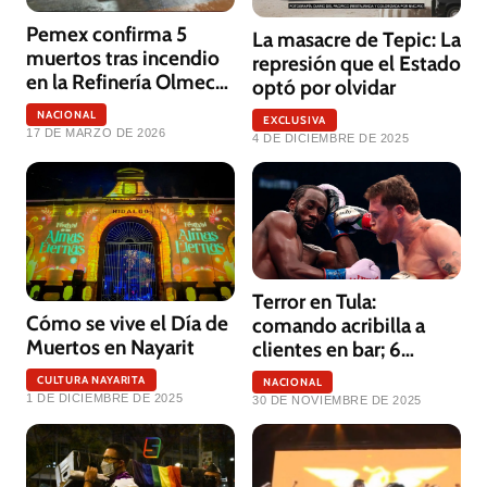
Pemex confirma 5
La masacre de Tepic: La
muertos tras incendio
represión que el Estado
en la Refinería Olmeca
optó por olvidar
de Dos Bocas
NACIONAL
EXCLUSIVA
17 DE MARZO DE 2026
4 DE DICIEMBRE DE 2025
Terror en Tula:
Cómo se vive el Día de
comando acribilla a
Muertos en Nayarit
clientes en bar; 6
muertos
CULTURA NAYARITA
NACIONAL
1 DE DICIEMBRE DE 2025
30 DE NOVIEMBRE DE 2025