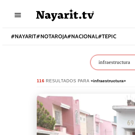
#
NAYARIT
#
NOTAROJA
#
NACIONAL
#
TEPIC
116
RESULTADO
S
PARA
«
infraestructura
»