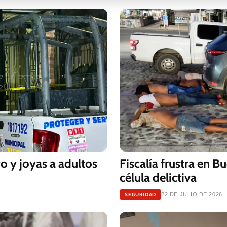
o y joyas a adultos
Fiscalía frustra en B
célula delictiva
SEGURIDAD
22 DE JULIO DE 2026