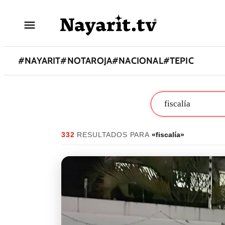
#
NAYARIT
#
NOTAROJA
#
NACIONAL
#
TEPIC
332
RESULTADO
S
PARA
«
fiscalía
»