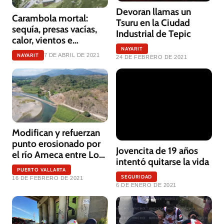
Devoran llamas un
Carambola mortal:
Tsuru en la Ciudad
sequía, presas vacías,
Industrial de Tepic
calor, vientos e
incendios
NAYARIT
NAYARIT
7 DE ABRIL DE 2021
24 DE FEBRERO DE 2021
Modifican y refuerzan
punto erosionado por
Jovencita de 19 años
el río Ameca entre Los
intentó quitarse la vida
Sauces y Aguamilpa
PUERTO VALLARTA
SEGURIDAD
16 DE FEBRERO DE 2021
6 DE ENERO DE 2021