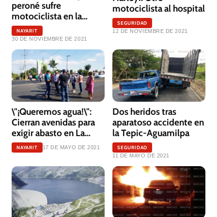
peroné sufre
motociclista al hospital
motociclista en la
SEGURIDAD
Cantera
NAYARIT
12 DE NOVIEMBRE DE 2021
30 DE NOVIEMBRE DE 2021
\"¡Queremos agua!\":
Dos heridos tras
Cierran avenidas para
aparatoso accidente en
exigir abasto en La
la Tepic-Aguamilpa
Cantera
NAYARIT
SEGURIDAD
17 DE MAYO DE 2021
11 DE MAYO DE 2021