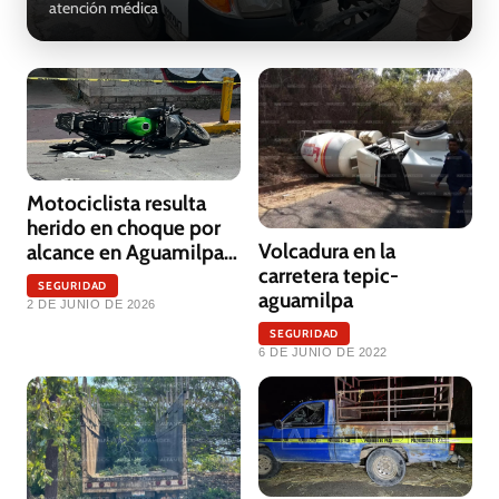
atención médica
GALERÍA
Motociclista resulta
herido en choque por
Volcadura en la
alcance en Aguamilpa,
carretera tepic-
Nayarit
SEGURIDAD
aguamilpa
2 DE JUNIO DE 2026
SEGURIDAD
6 DE JUNIO DE 2022