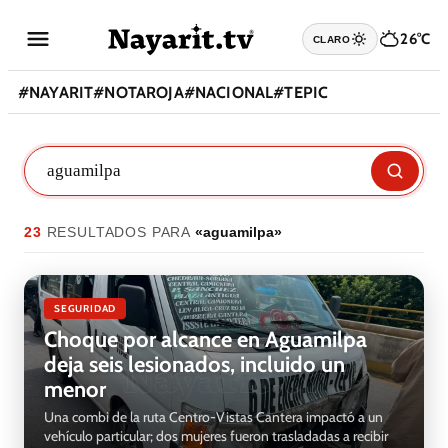
26°C
CLARO
#
NAYARIT
#
NOTAROJA
#
NACIONAL
#
TEPIC
23
RESULTADO
S
PARA
«
aguamilpa
»
SEGURIDAD
Choque por alcance en Aguamilpa
deja seis lesionados, incluido un
menor
Una combi de la ruta Centro-Vistas Cantera impactó a un
vehículo particular; dos mujeres fueron trasladadas a recibir