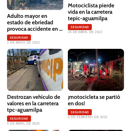
Motociclista pierde
vida en la carretera
Adulto mayor en
tepic-aguamilpa
estado de ebriedad
SEGURIDAD
provoca accidente en la
26 DE ABRIL DE 2022
carretera aguamilpa-
SEGURIDAD
tepic
1 DE MAYO DE 2022
Destrozan vehículo de
¡motocicleta se partió
valores en la carretera
en dos!
tpc-aguamilpa
SEGURIDAD
6 DE FEBRERO DE 2022
SEGURIDAD
5 DE ABRIL DE 2022