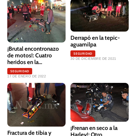
Derrapó en la tepic-
aguamilpa
¡Brutal encontronazo
SEGURIDAD
de motos!: Cuatro
30 DE DICIEMBRE DE 2021
heridos en la
Aguamilpa
SEGURIDAD
17 DE ENERO DE 2022
¡Frenan en seco a la
Fractura de tibia y
Harley!: Otro