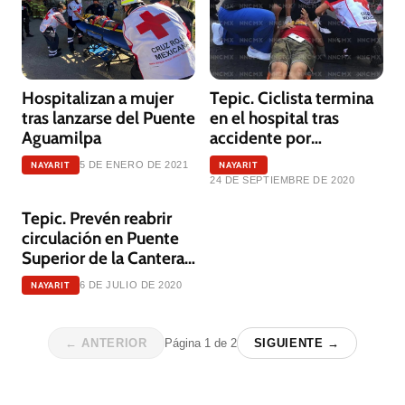
Hospitalizan a mujer
Tepic. Ciclista termina
tras lanzarse del Puente
en el hospital tras
Aguamilpa
accidente por
alcantarilla dañada
NAYARIT
NAYARIT
5 DE ENERO DE 2021
24 DE SEPTIEMBRE DE 2020
Tepic. Prevén reabrir
circulación en Puente
Superior de la Cantera
hasta el 15 de julio
NAYARIT
6 DE JULIO DE 2020
← ANTERIOR
Página
1
de
2
SIGUIENTE →