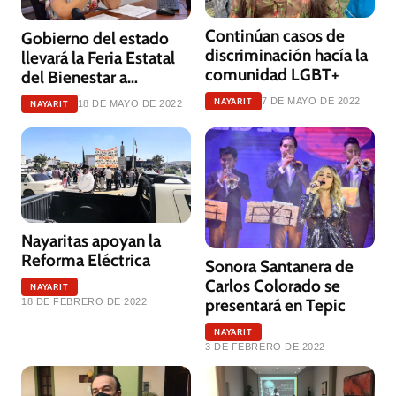
Continúan casos de
Gobierno del estado
discriminación hacía la
llevará la Feria Estatal
comunidad LGBT+
del Bienestar a
Acaponeta
NAYARIT
7 DE MAYO DE 2022
NAYARIT
18 DE MAYO DE 2022
Nayaritas apoyan la
Reforma Eléctrica
Sonora Santanera de
Carlos Colorado se
NAYARIT
presentará en Tepic
18 DE FEBRERO DE 2022
NAYARIT
3 DE FEBRERO DE 2022