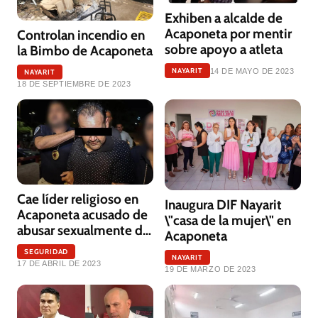
Exhiben a alcalde de
Acaponeta por mentir
Controlan incendio en
sobre apoyo a atleta
la Bimbo de Acaponeta
NAYARIT
14 DE MAYO DE 2023
NAYARIT
18 DE SEPTIEMBRE DE 2023
Cae líder religioso en
Inaugura DIF Nayarit
Acaponeta acusado de
\"casa de la mujer\" en
abusar sexualmente de
Acaponeta
menores en Baja
SEGURIDAD
NAYARIT
California
17 DE ABRIL DE 2023
19 DE MARZO DE 2023