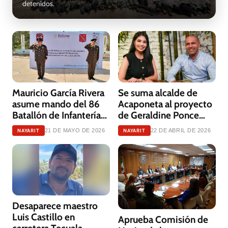
detenidos.
Mauricio García Rivera
Se suma alcalde de
asume mando del 86
Acaponeta al proyecto
Batallón de Infantería
de Geraldine Ponce
en Acaponeta
rumbo al 2027
NAYARIT
NAYARIT
21 DE MAYO DE 2026
22 DE ABRIL DE 2026
Desaparece maestro
Luis Castillo en
Aprueba Comisión de