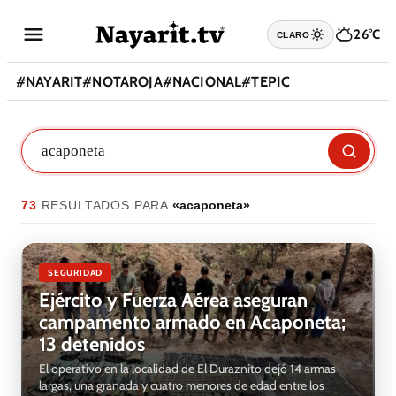
26°C
CLARO
#
NAYARIT
#
NOTAROJA
#
NACIONAL
#
TEPIC
73
RESULTADO
S
PARA
«
acaponeta
»
SEGURIDAD
Ejército y Fuerza Aérea aseguran
campamento armado en Acaponeta;
13 detenidos
El operativo en la localidad de El Duraznito dejó 14 armas
largas, una granada y cuatro menores de edad entre los