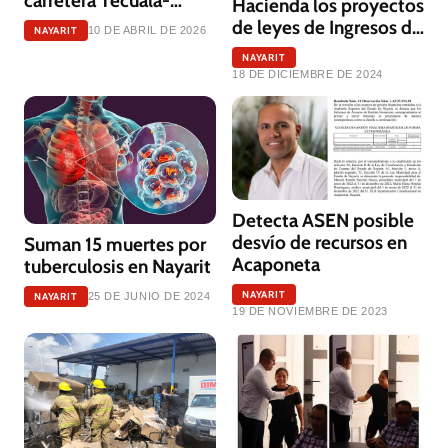
carretera Tecuala-
Hacienda los proyectos
Acaponeta
de leyes de Ingresos de
NAYARIT
10 DE ABRIL DE 2026
Acaponeta,
NAYARIT
Compostela y Tepic
18 DE DICIEMBRE DE 2024
Detecta ASEN posible
desvío de recursos en
Suman 15 muertes por
Acaponeta
tuberculosis en Nayarit
NAYARIT
NAYARIT
25 DE JUNIO DE 2024
19 DE NOVIEMBRE DE 2023