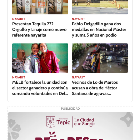
GALERÍA
NAYARIT
NAYARIT
Presentan Tequila 222
Pablo Delgadillo gana dos
Orgullo y Linaje como nuevo
medallas en Nacional Máster
referente nayarita
y suma 5 años en podio
NAYARIT
NAYARIT
MELB fortalece la unidad con
Vecinos de Lo de Marcos
el sector ganadero y continúa
acusan a obra de Héctor
sumando voluntades en Del
Santana de agravar
Nayar
inundación
PUBLICIDAD