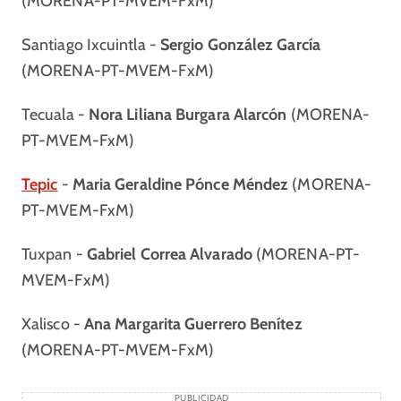
(MORENA-PT-MVEM-FxM)
Santiago Ixcuintla -
Sergio González García
(MORENA-PT-MVEM-FxM)
Tecuala -
Nora Liliana Burgara Alarcón
(MORENA-
PT-MVEM-FxM)
Tepic
-
Maria Geraldine Pónce Méndez
(MORENA-
PT-MVEM-FxM)
Tuxpan -
Gabriel Correa Alvarado
(MORENA-PT-
MVEM-FxM)
Xalisco -
Ana Margarita Guerrero Benítez
(MORENA-PT-MVEM-FxM)
PUBLICIDAD