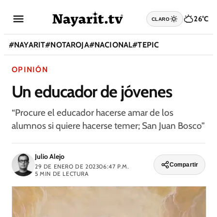
26°C
CLARO
#
NAYARIT
#
NOTAROJA
#
NACIONAL
#
TEPIC
OPINIÓN
Un educador de jóvenes
“Procure el educador hacerse amar de los
alumnos si quiere hacerse temer; San Juan Bosco”
Julio Alejo
Compartir
29 DE ENERO DE 2023
06:47 P.M.
5
MIN DE LECTURA