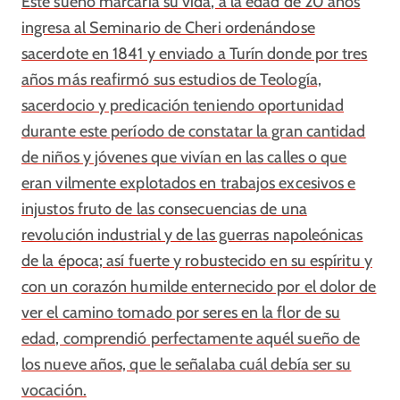
Este sueño marcaría su vida, a la edad de 20 años
ingresa al Seminario de Cheri ordenándose
sacerdote en 1841 y enviado a Turín donde por tres
años más reafirmó sus estudios de Teología,
sacerdocio y predicación teniendo oportunidad
durante este período de constatar la gran cantidad
de niños y jóvenes que vivían en las calles o que
eran vilmente explotados en trabajos excesivos e
injustos fruto de las consecuencias de una
revolución industrial y de las guerras napoleónicas
de la época; así fuerte y robustecido en su espíritu y
con un corazón humilde enternecido por el dolor de
ver el camino tomado por seres en la flor de su
edad, comprendió perfectamente aquél sueño de
los nueve años, que le señalaba cuál debía ser su
vocación.