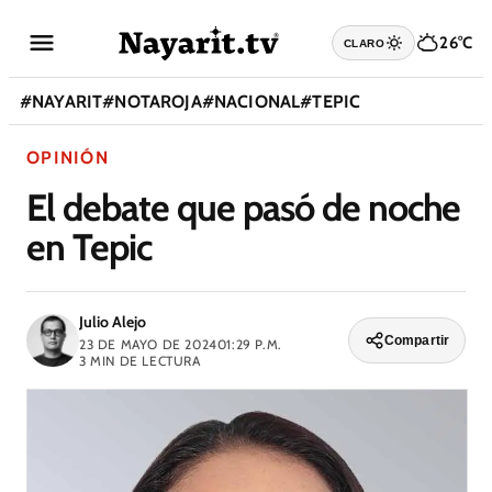
26°C
CLARO
#
NAYARIT
#
NOTAROJA
#
NACIONAL
#
TEPIC
OPINIÓN
El debate que pasó de noche
en Tepic
Julio Alejo
Compartir
23 DE MAYO DE 2024
01:29 P.M.
3
MIN DE LECTURA