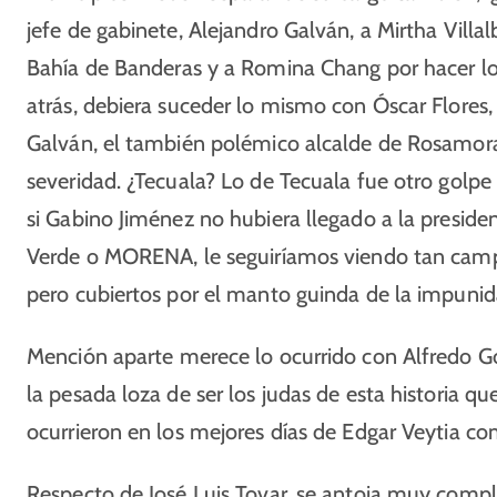
jefe de gabinete, Alejandro Galván, a Mirtha Vill
Bahía de Banderas y a Romina Chang por hacer l
atrás, debiera suceder lo mismo con Óscar Flores,
Galván, el también polémico alcalde de Rosamorada
severidad. ¿Tecuala? Lo de Tecuala fue otro golpe
si Gabino Jiménez no hubiera llegado a la presiden
Verde o MORENA, le seguiríamos viendo tan campa
pero cubiertos por el manto guinda de la impunid
Mención aparte merece lo ocurrido con Alfredo 
la pesada loza de ser los judas de esta historia 
ocurrieron en los mejores días de Edgar Veytia com
Respecto de José Luis Tovar, se antoja muy compl