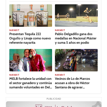
GALERÍA
NAYARIT
NAYARIT
Presentan Tequila 222
Pablo Delgadillo gana dos
Orgullo y Linaje como nuevo
medallas en Nacional Máster
referente nayarita
y suma 5 años en podio
NAYARIT
NAYARIT
MELB fortalece la unidad con
Vecinos de Lo de Marcos
el sector ganadero y continúa
acusan a obra de Héctor
sumando voluntades en Del
Santana de agravar
Nayar
inundación
PUBLICIDAD