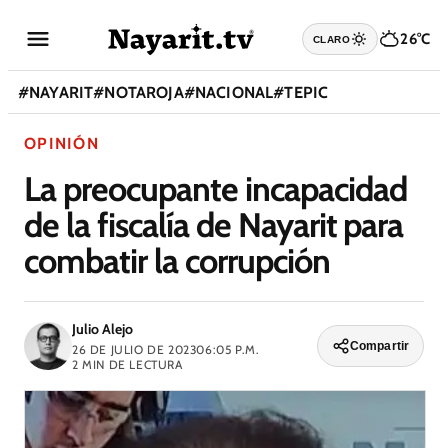
26°C
CLARO
#
NAYARIT
#
NOTAROJA
#
NACIONAL
#
TEPIC
OPINIÓN
La preocupante incapacidad
de la fiscalía de Nayarit para
combatir la corrupción
Julio Alejo
Compartir
26 DE JULIO DE 2023
06:05 P.M.
2
MIN DE LECTURA