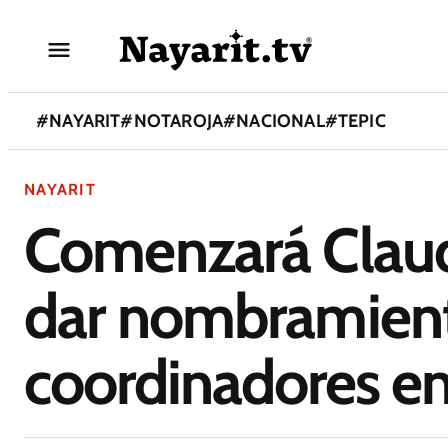
#
NAYARIT
#
NOTAROJA
#
NACIONAL
#
TEPIC
NAYARIT
Comenzará Clau
dar nombramien
coordinadores en