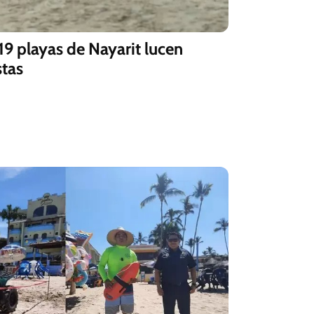
lucen
stas