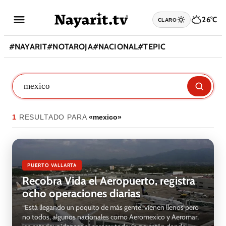
26°C
CLARO
#
NAYARIT
#
NOTAROJA
#
NACIONAL
#
TEPIC
1
RESULTADO
PARA
«
mexico
»
PUERTO VALLARTA
Recobra Vida el Aeropuerto, registra
ocho operaciones diarias
“Está llegando un poquito de más gente, vienen llenos pero
no todos, algunos nacionales como Aeromexico y Aeromar,