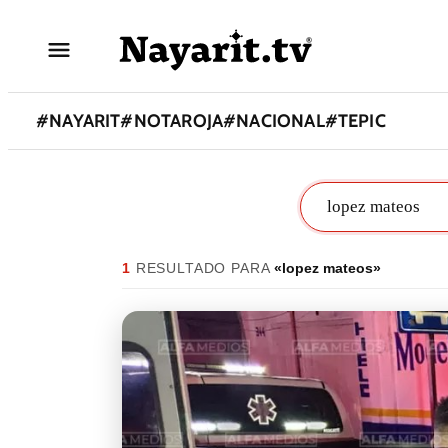
#
NAYARIT
#
NOTAROJA
#
NACIONAL
#
TEPIC
1
RESULTADO
PARA
«
lopez mateos
»