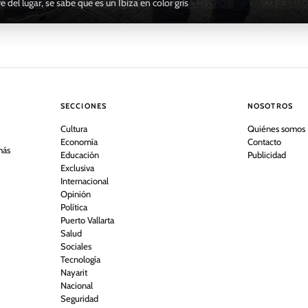
ye del lugar, se sabe que es un Ibiza en color gris
SECCIONES
NOSOTROS
Cultura
Quiénes somos
Economía
Contacto
más
Educación
Publicidad
Exclusiva
Internacional
Opinión
Política
Puerto Vallarta
Salud
Sociales
Tecnología
Nayarit
Nacional
Seguridad