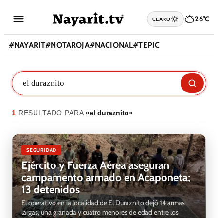
26°C
CLARO
#
NAYARIT
#
NOTAROJA
#
NACIONAL
#
TEPIC
1
RESULTADO
PARA
«
el duraznito
»
SEGURIDAD
Ejército y Fuerza Aérea aseguran
campamento armado en Acaponeta;
13 detenidos
El operativo en la localidad de El Duraznito dejó 14 armas
largas, una granada y cuatro menores de edad entre los