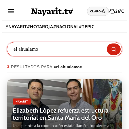
26°C
CLARO
#
NAYARIT
#
NOTAROJA
#
NACIONAL
#
TEPIC
3
RESULTADO
S
PARA
«
el ahualamo
»
NAYARIT
Elizabeth López refuerza estructura
territorial en Santa María del Oro
La aspirante a la coordinación estatal llamó a fortalecer la