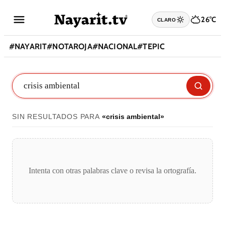
26°C
CLARO
#
NAYARIT
#
NOTAROJA
#
NACIONAL
#
TEPIC
SIN RESULTADOS PARA
«
crisis ambiental
»
Intenta con otras palabras clave o revisa la ortografía.