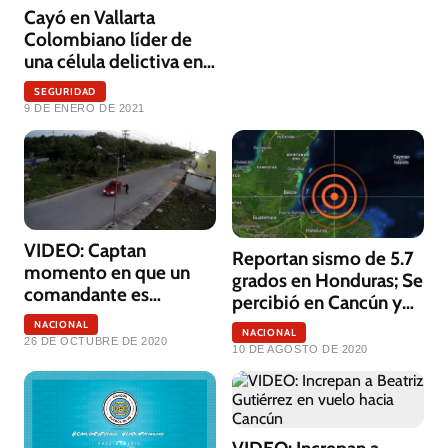
Cayó en Vallarta
Colombiano líder de
una célula delictiva en
Cancún
SEGURIDAD
9 DE ENERO DE 2021
VIDEO: Captan
Reportan sismo de 5.7
momento en que un
grados en Honduras; Se
comandante es
percibió en Cancún y
ejecutado en Cancún
Chetumal
NACIONAL
NACIONAL
26 DE OCTUBRE DE 2020
10 DE AGOSTO DE 2020