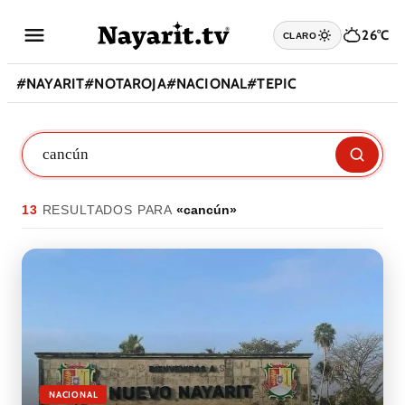
26°C
CLARO
#
NAYARIT
#
NOTAROJA
#
NACIONAL
#
TEPIC
13
RESULTADO
S
PARA
«
cancún
»
NACIONAL