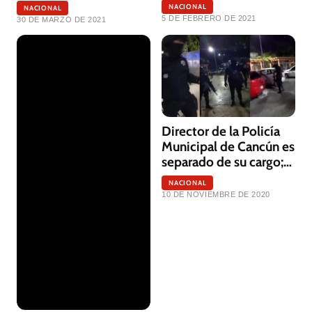
bancarias
muertos
NACIONAL
NACIONAL
5 DE FEBRERO DE 2021
30 DE MARZO DE 2021
Director de la Policía
Municipal de Cancún es
separado de su cargo;
Investigan a 6 policías
NACIONAL
10 DE NOVIEMBRE DE 2020