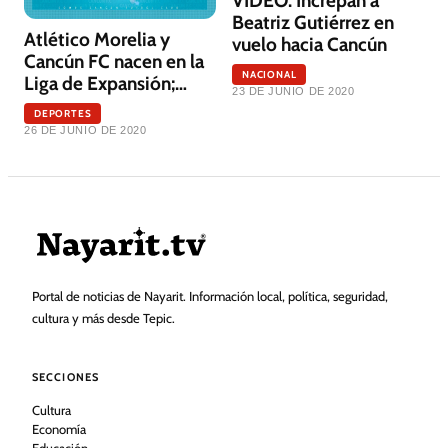
VIDEO: Increpan a
Beatriz Gutiérrez en
Atlético Morelia y
vuelo hacia Cancún
Cancún FC nacen en la
NACIONAL
Liga de Expansión;
23 DE JUNIO DE 2020
Atlante regresa a
DEPORTES
CDMX
26 DE JUNIO DE 2020
Portal de noticias de Nayarit. Información local, política, seguridad,
cultura y más desde Tepic.
SECCIONES
Cultura
Economía