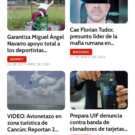
Cae Florian Tudor,
presunto líder de la
Garantiza Miguel Ángel
mafia rumana en
Navarro apoyo total a
México
los deportistas
NACIONAL
nayaritas
27 DE MAYO DE 2021
NAYARIT
21 DE OCTUBRE DE 2021
Prepara UIF denuncia
VIDEO: Avionetazo en
contra banda de
zona turística de
clonadores de tarjetas
Cancún; Reportan 2