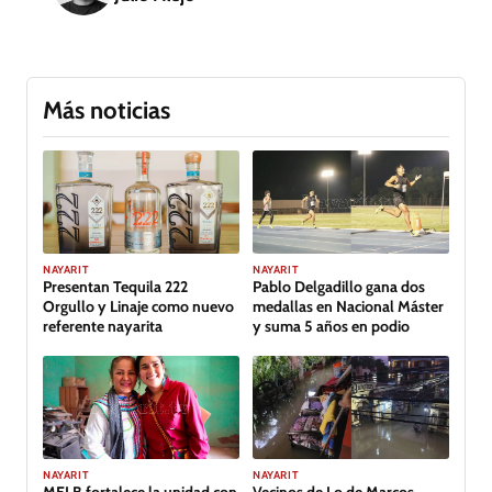
Más noticias
GALERÍA
NAYARIT
NAYARIT
Presentan Tequila 222
Pablo Delgadillo gana dos
Orgullo y Linaje como nuevo
medallas en Nacional Máster
referente nayarita
y suma 5 años en podio
NAYARIT
NAYARIT
MELB fortalece la unidad con
Vecinos de Lo de Marcos