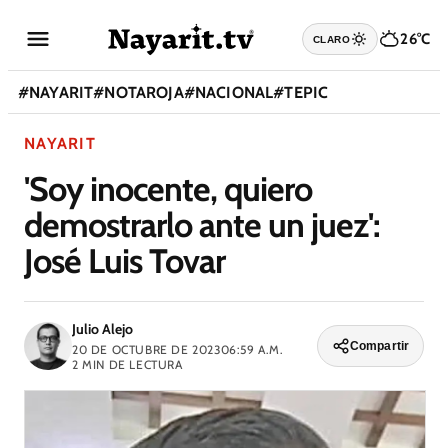
26°C
CLARO
#
NAYARIT
#
NOTAROJA
#
NACIONAL
#
TEPIC
NAYARIT
'Soy inocente, quiero
demostrarlo ante un juez':
José Luis Tovar
Julio Alejo
Compartir
20 DE OCTUBRE DE 2023
06:59 A.M.
2
MIN DE LECTURA