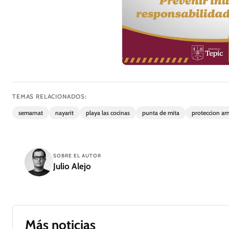
TEMAS RELACIONADOS:
semarnat
nayarit
playa las cocinas
punta de mita
proteccion am
SOBRE EL AUTOR
Julio Alejo
Más noticias