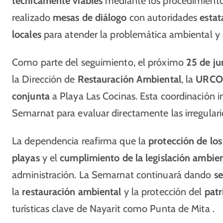
técnicamente viables
mediante los procedimient
realizado
mesas de diálogo
con autoridades
estat
locales
para atender la problemática ambiental y s
Como parte del seguimiento, el próximo
25 de ju
la Dirección de
Restauración Ambiental
, la
URCO
conjunta
a Playa Las Cocinas. Esta coordinación in
Semarnat para evaluar directamente las irregulari
La dependencia reafirma que la
protección de los
playas
y el
cumplimiento de la legislación ambien
administración. La Semarnat continuará dando
se
la
restauración ambiental
y la protección del
patr
turísticas clave de Nayarit como Punta de Mita .