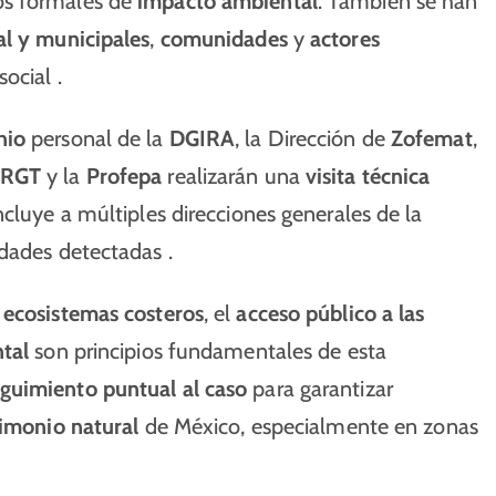
os formales de
impacto ambiental
. También se han
al y municipales
,
comunidades
y
actores
ocial .
nio
personal de la
DGIRA
, la Dirección de
Zofemat
,
RGT
y la
Profepa
realizarán una
visita técnica
cluye a múltiples direcciones generales de la
dades detectadas .
 ecosistemas costeros
, el
acceso público a las
tal
son principios fundamentales de esta
guimiento puntual al caso
para garantizar
imonio natural
de México, especialmente en zonas