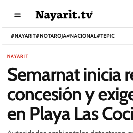
#
NAYARIT
#
NOTAROJA
#
NACIONAL
#
TEPIC
NAYARIT
Semarnat inicia r
concesión y exige
en Playa Las Coci