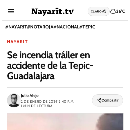
26°C
CLARO
#
NAYARIT
#
NOTAROJA
#
NACIONAL
#
TEPIC
NAYARIT
Se incendia tráiler en
accidente de la Tepic-
Guadalajara
Julio Alejo
Compartir
2 DE ENERO DE 2024
12:40 P.M.
1
MIN DE LECTURA