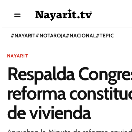
#
NAYARIT
#
NOTAROJA
#
NACIONAL
#
TEPIC
NAYARIT
Respalda Congre
reforma constitu
de vivienda