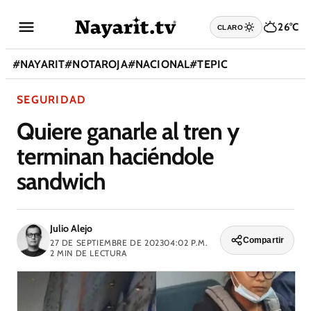
26°C
CLARO
#
NAYARIT
#
NOTAROJA
#
NACIONAL
#
TEPIC
SEGURIDAD
Quiere ganarle al tren y
terminan haciéndole
sandwich
Julio Alejo
Compartir
27 DE SEPTIEMBRE DE 2023
04:02 P.M.
2
MIN DE LECTURA