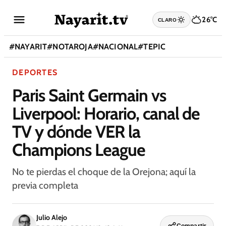
26°C
CLARO
#
NAYARIT
#
NOTAROJA
#
NACIONAL
#
TEPIC
DEPORTES
Paris Saint Germain vs
Liverpool: Horario, canal de
TV y dónde VER la
Champions League
No te pierdas el choque de la Orejona; aquí la
previa completa
Julio Alejo