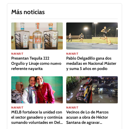
Más noticias
GALERÍA
NAYARIT
NAYARIT
Presentan Tequila 222
Pablo Delgadillo gana dos
Orgullo y Linaje como nuevo
medallas en Nacional Máster
referente nayarita
y suma 5 años en podio
NAYARIT
NAYARIT
MELB fortalece la unidad con
Vecinos de Lo de Marcos
el sector ganadero y continúa
acusan a obra de Héctor
sumando voluntades en Del
Santana de agravar
Nayar
inundación