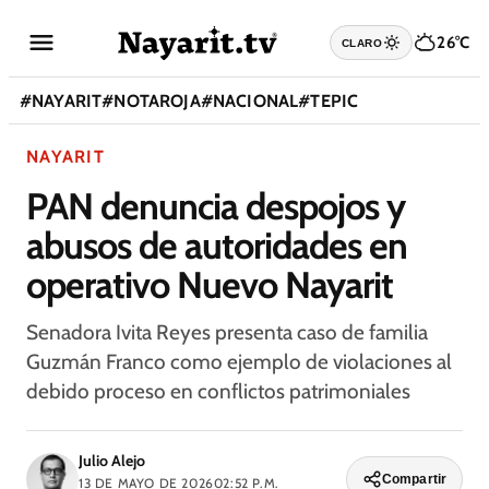
26°C
CLARO
#
NAYARIT
#
NOTAROJA
#
NACIONAL
#
TEPIC
NAYARIT
PAN denuncia despojos y
abusos de autoridades en
operativo Nuevo Nayarit
Senadora Ivita Reyes presenta caso de familia
Guzmán Franco como ejemplo de violaciones al
debido proceso en conflictos patrimoniales
Julio Alejo
Compartir
13 DE MAYO DE 2026
02:52 P.M.