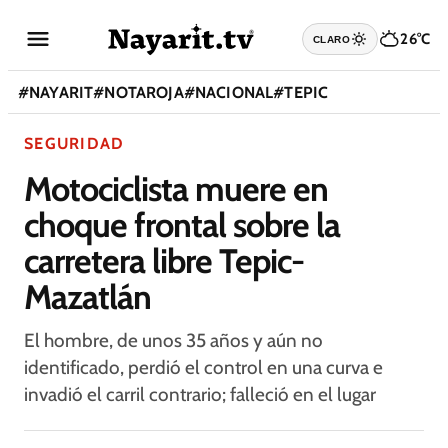
26°C
CLARO
#
NAYARIT
#
NOTAROJA
#
NACIONAL
#
TEPIC
SEGURIDAD
Motociclista muere en
choque frontal sobre la
carretera libre Tepic-
Mazatlán
El hombre, de unos 35 años y aún no
identificado, perdió el control en una curva e
invadió el carril contrario; falleció en el lugar