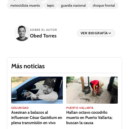
motociclista muerto
tepic
guardia nacional
choque frontal
SOBRE EL AUTOR
VER BIOGRAFÍA
Obed Torres
Más noticias
SEGURIDAD
PUERTO VALLARTA
Asesinan a balazos al
Hallan octavo cocodrilo
influencer César Gastélum en
muerto en Puerto Vallarta;
plena transmisión en vivo
buscan la causa