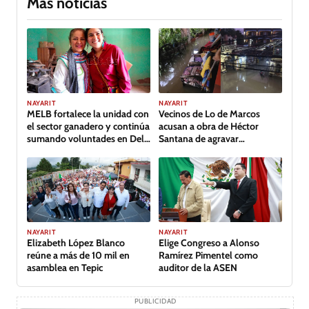
Más noticias
NAYARIT
NAYARIT
MELB fortalece la unidad con
Vecinos de Lo de Marcos
el sector ganadero y continúa
acusan a obra de Héctor
sumando voluntades en Del
Santana de agravar
Nayar
inundación
NAYARIT
NAYARIT
Elizabeth López Blanco
Elige Congreso a Alonso
reúne a más de 10 mil en
Ramírez Pimentel como
asamblea en Tepic
auditor de la ASEN
PUBLICIDAD