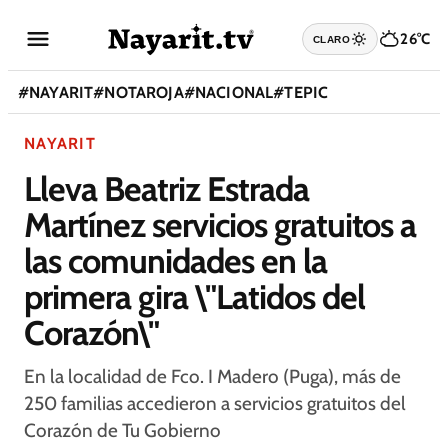
26°C
CLARO
#
NAYARIT
#
NOTAROJA
#
NACIONAL
#
TEPIC
NAYARIT
Lleva Beatriz Estrada
Martínez servicios gratuitos a
las comunidades en la
primera gira \"Latidos del
Corazón\"
En la localidad de Fco. I Madero (Puga), más de
250 familias accedieron a servicios gratuitos del
Corazón de Tu Gobierno