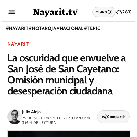
26°C
CLARO
#
NAYARIT
#
NOTAROJA
#
NACIONAL
#
TEPIC
NAYARIT
La oscuridad que envuelve a
San José de San Cayetano:
Omisión municipal y
desesperación ciudadana
Julio Alejo
Compartir
25 DE SEPTIEMBRE DE 2023
03:20 P.M.
3
MIN DE LECTURA