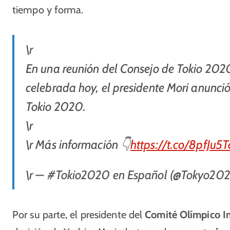
tiempo y forma.
\r
En una reunión del Consejo de Tokio 2020
celebrada hoy, el presidente Mori anunci
Tokio 2020.
\r
\r Más información 👇
https://t.co/8pfJu5
\r — #Tokio2020 en Español (@Tokyo20
Por su parte, el presidente del
Comité Olímpico I