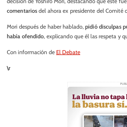
decisión de Yoshiro Mori, destacando que este fu
comentarios
del ahora ex presidente del Comité o
Mori después de haber hablado,
pidió disculpas p
había ofendido
, explicando que él las respeta y 
Con información de
El Debate
\r
PUBL