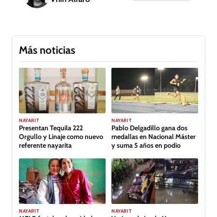
Más noticias
GALERÍA
NAYARIT
NAYARIT
Presentan Tequila 222
Pablo Delgadillo gana dos
Orgullo y Linaje como nuevo
medallas en Nacional Máster
referente nayarita
y suma 5 años en podio
NAYARIT
NAYARIT