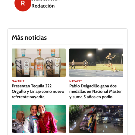
R
Redacción
Más noticias
GALERÍA
NAYARIT
NAYARIT
Presentan Tequila 222
Pablo Delgadillo gana dos
Orgullo y Linaje como nuevo
medallas en Nacional Máster
referente nayarita
y suma 5 años en podio