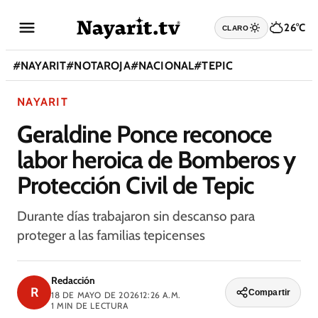
26°C
CLARO
#
NAYARIT
#
NOTAROJA
#
NACIONAL
#
TEPIC
NAYARIT
Geraldine Ponce reconoce
labor heroica de Bomberos y
Protección Civil de Tepic
Durante días trabajaron sin descanso para
proteger a las familias tepicenses
Redacción
R
Compartir
18 DE MAYO DE 2026
12:26 A.M.
1
MIN DE LECTURA