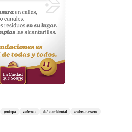
profepa
zofemat
daño ambiental
andrea navarro