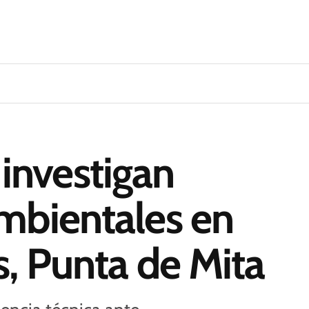
nvestigan
mbientales en
s, Punta de Mita