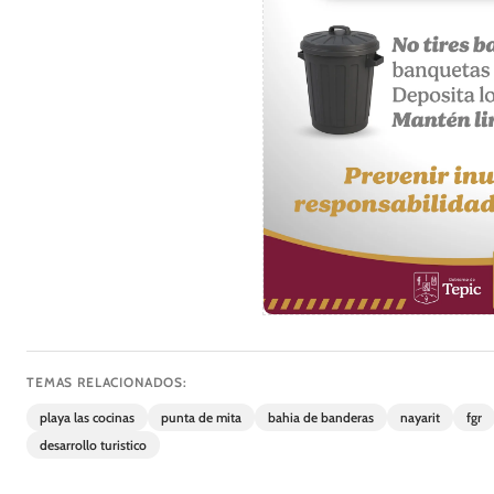
TEMAS RELACIONADOS:
playa las cocinas
punta de mita
bahia de banderas
nayarit
fgr
desarrollo turistico