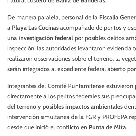
natural costero de
Bahía de Banderas
.
De manera paralela, personal de la
Fiscalía Gene
a
Playa Las Cocinas
acompañado de peritos y espe
una
investigación federal
por posibles delitos amb
inspección, las autoridades levantaron evidencia t
realizaron observaciones sobre el terreno, la vege
serán integrados al expediente federal abierto por
Integrantes del Comité Puntamitense estuvieron p
directamente a los peritos federales sus preocup
del terreno y posibles impactos ambientales
dent
intervención simultánea de la FGR y PROFEPA repr
desde que inició el conflicto en
Punta de Mita
.