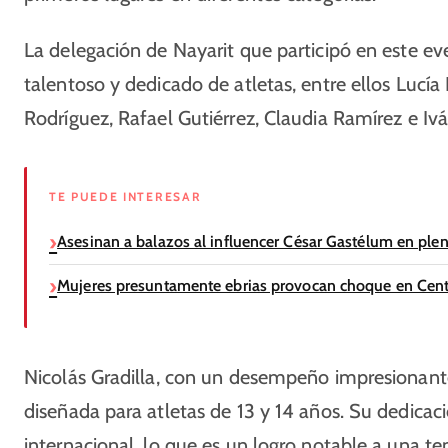
La delegación de Nayarit que participó en este e
talentoso y dedicado de atletas, entre ellos Lucía 
Rodríguez, Rafael Gutiérrez, Claudia Ramírez e Iv
TE PUEDE INTERESAR
Asesinan a balazos al influencer César Gastélum en ple
Mujeres presuntamente ebrias provocan choque en Cent
Nicolás Gradilla, con un desempeño impresionante
diseñada para atletas de 13 y 14 años. Su dedicaci
internacional, lo que es un logro notable a una t