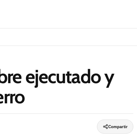
re ejecutado y
erro
Compartir