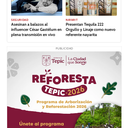
GALERÍA
SEGURIDAD
NAYARIT
Asesinan a balazos al
Presentan Tequila 222
influencer César Gastélum en
Orgullo y Linaje como nuevo
plena transmisión en vivo
referente nayarita
PUBLICIDAD