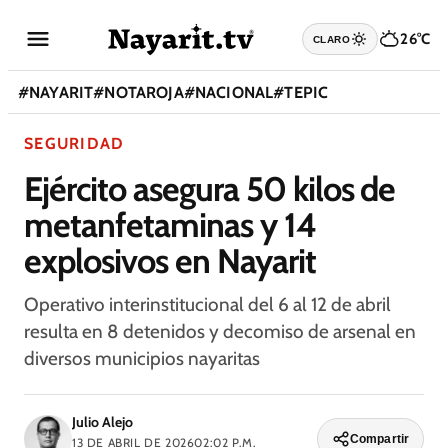
26°C
CLARO
#
NAYARIT
#
NOTAROJA
#
NACIONAL
#
TEPIC
SEGURIDAD
Ejército asegura 50 kilos de
metanfetaminas y 14
explosivos en Nayarit
Operativo interinstitucional del 6 al 12 de abril
resulta en 8 detenidos y decomiso de arsenal en
diversos municipios nayaritas
Julio Alejo
Compartir
13 DE ABRIL DE 2026
02:02 P.M.