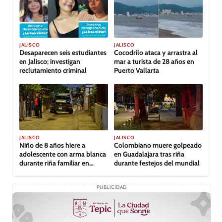
JALISCO
JALISCO
Desaparecen seis estudiantes
Cocodrilo ataca y arrastra al
en Jalisco; investigan
mar a turista de 28 años en
reclutamiento criminal
Puerto Vallarta
JALISCO
JALISCO
Niño de 8 años hiere a
Colombiano muere golpeado
adolescente con arma blanca
en Guadalajara tras riña
durante riña familiar en
durante festejos del mundial
Guadalajara
PUBLICIDAD