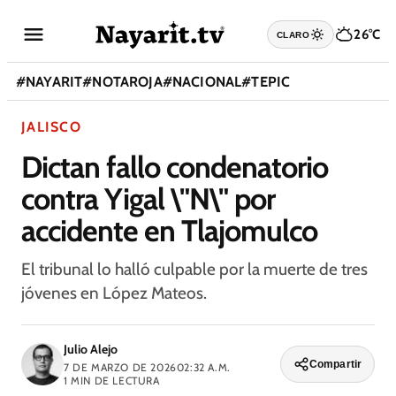
26°C
CLARO
#
NAYARIT
#
NOTAROJA
#
NACIONAL
#
TEPIC
JALISCO
Dictan fallo condenatorio
contra Yigal \"N\" por
accidente en Tlajomulco
El tribunal lo halló culpable por la muerte de tres
jóvenes en López Mateos.
Julio Alejo
Compartir
7 DE MARZO DE 2026
02:32 A.M.
1
MIN DE LECTURA