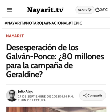
26°C
CLARO
#
NAYARIT
#
NOTAROJA
#
NACIONAL
#
TEPIC
NAYARIT
Desesperación de los
Galván-Ponce: ¿80 millones
para la campaña de
Geraldine?
Julio Alejo
Compartir
27 DE SEPTIEMBRE DE 2023
04:14 P.M.
2
MIN DE LECTURA