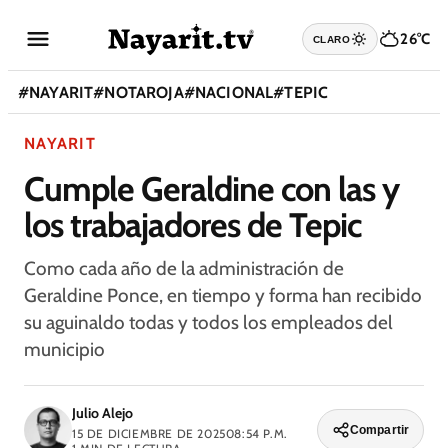
26°C
CLARO
#
NAYARIT
#
NOTAROJA
#
NACIONAL
#
TEPIC
NAYARIT
Cumple Geraldine con las y
los trabajadores de Tepic
Como cada año de la administración de
Geraldine Ponce, en tiempo y forma han recibido
su aguinaldo todas y todos los empleados del
municipio
Julio Alejo
Compartir
15 DE DICIEMBRE DE 2025
08:54 P.M.