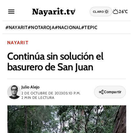
26°C
CLARO
#
NAYARIT
#
NOTAROJA
#
NACIONAL
#
TEPIC
NAYARIT
Continúa sin solución el
basurero de San Juan
Julio Alejo
Compartir
2 DE OCTUBRE DE 2023
05:10 P.M.
2
MIN DE LECTURA