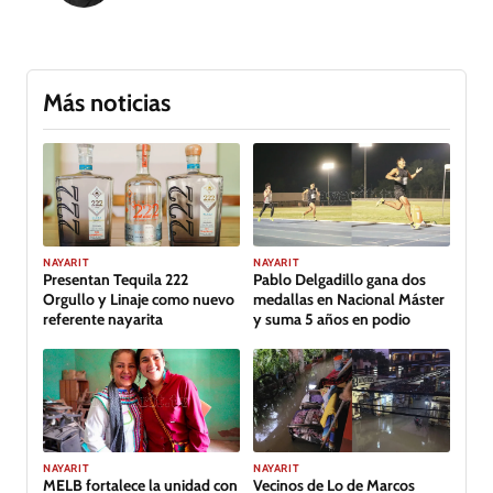
Más noticias
GALERÍA
NAYARIT
NAYARIT
Presentan Tequila 222
Pablo Delgadillo gana dos
Orgullo y Linaje como nuevo
medallas en Nacional Máster
referente nayarita
y suma 5 años en podio
NAYARIT
NAYARIT
MELB fortalece la unidad con
Vecinos de Lo de Marcos