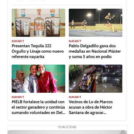
GALERÍA
NAYARIT
NAYARIT
Presentan Tequila 222
Pablo Delgadillo gana dos
Orgullo y Linaje como nuevo
medallas en Nacional Máster
referente nayarita
y suma 5 años en podio
NAYARIT
NAYARIT
MELB fortalece la unidad con
Vecinos de Lo de Marcos
el sector ganadero y continúa
acusan a obra de Héctor
sumando voluntades en Del
Santana de agravar
Nayar
inundación
PUBLICIDAD