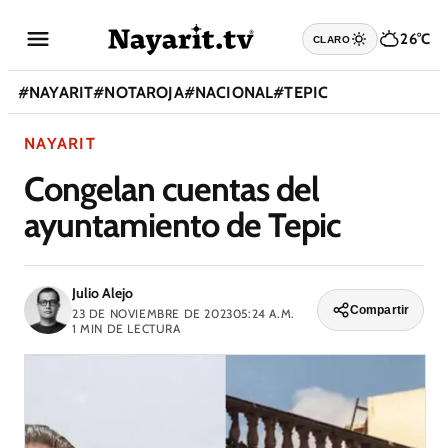
26°C
CLARO
#
NAYARIT
#
NOTAROJA
#
NACIONAL
#
TEPIC
NAYARIT
Congelan cuentas del
ayuntamiento de Tepic
Julio Alejo
Compartir
23 DE NOVIEMBRE DE 2023
05:24 A.M.
1
MIN DE LECTURA