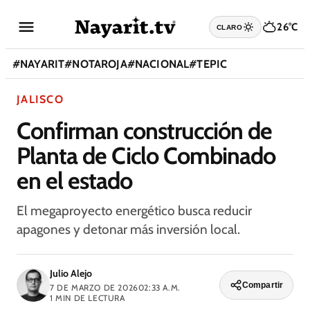
26°C
CLARO
#
NAYARIT
#
NOTAROJA
#
NACIONAL
#
TEPIC
JALISCO
Confirman construcción de
Planta de Ciclo Combinado
en el estado
El megaproyecto energético busca reducir
apagones y detonar más inversión local.
Julio Alejo
Compartir
7 DE MARZO DE 2026
02:33 A.M.
1
MIN DE LECTURA