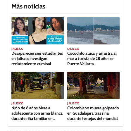
Más noticias
JALISCO
JALISCO
Desaparecen seis estudiantes
Cocodrilo ataca y arrastra al
en Jalisco; investigan
mar a turista de 28 años en
reclutamiento criminal
Puerto Vallarta
JALISCO
JALISCO
Niño de 8 años hiere a
Colombiano muere golpeado
adolescente con arma blanca
en Guadalajara tras riña
durante riña familiar en
durante festejos del mundial
Guadalajara