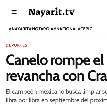
#
NAYARIT
#
NOTAROJA
#
NACIONAL
#
TEPIC
DEPORTES
Canelo rompe el s
revancha con Cr
El campeón mexicano busca limpiar su 
libra por libra en septiembre del próx