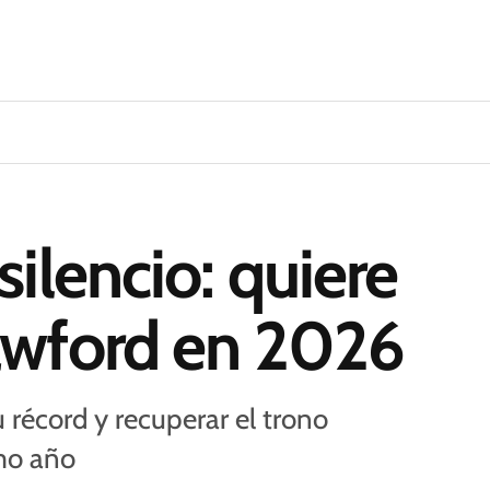
ilencio: quiere
awford en 2026
récord y recuperar el trono
imo año