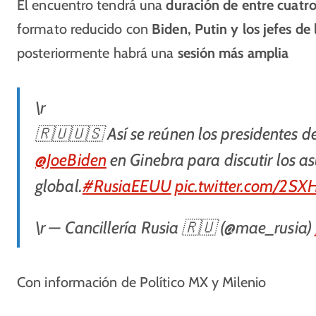
El encuentro tendrá una
duración de entre cuatro
formato reducido con
Biden, Putin y los jefes d
posteriormente habrá una
sesión más amplia
\r
🇷🇺🇺🇸 Así se reúnen los presidentes d
@JoeBiden
en Ginebra para discutir los as
global.
#RusiaEEUU
pic.twitter.com/2S
\r — Cancillería Rusia 🇷🇺 (@mae_rusia)
Con información de Político MX y Milenio