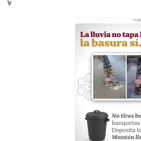
\r
PUBL