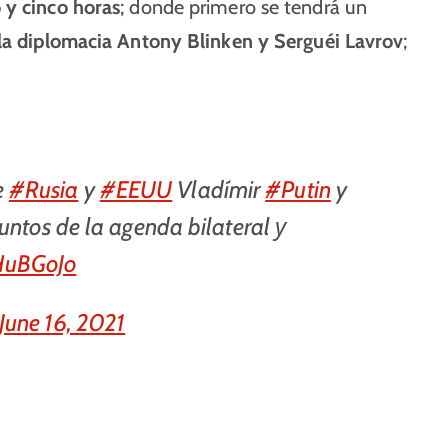
 y cinco horas
; donde primero se tendrá un
e la diplomacia Antony Blinken y Serguéi Lavrov
;
e
#Rusia
y
#EEUU
Vladímir
#Putin
y
untos de la agenda bilateral у
XHuBGoJo
June 16, 2021