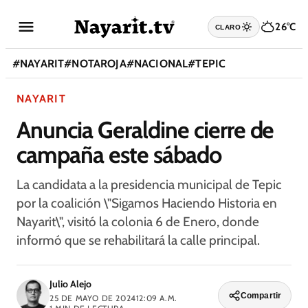
26°C
CLARO
#
NAYARIT
#
NOTAROJA
#
NACIONAL
#
TEPIC
NAYARIT
Anuncia Geraldine cierre de
campaña este sábado
La candidata a la presidencia municipal de Tepic
por la coalición \"Sigamos Haciendo Historia en
Nayarit\", visitó la colonia 6 de Enero, donde
informó que se rehabilitará la calle principal.
Julio Alejo
Compartir
25 DE MAYO DE 2024
12:09 A.M.