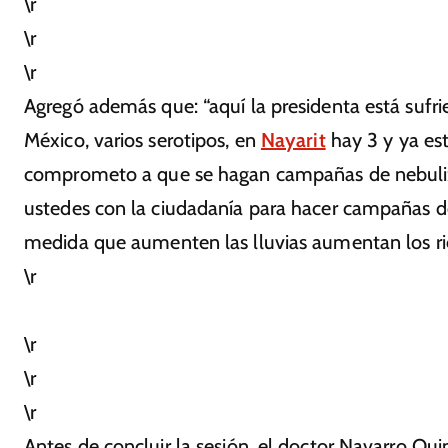
\r
\r
\r
Agregó además que: “aquí la presidenta está suf
México, varios serotipos, en
Nayarit
hay 3 y ya es
comprometo a que se hagan campañas de nebuliz
ustedes con la ciudadanía para hacer campañas de 
medida que aumenten las lluvias aumentan los rie
\r
\r
\r
\r
Antes de concluir la sesión, el doctor Navarro Qu