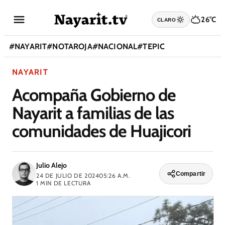
26°C
CLARO
#
NAYARIT
#
NOTAROJA
#
NACIONAL
#
TEPIC
NAYARIT
Acompaña Gobierno de
Nayarit a familias de las
comunidades de Huajicori
Julio Alejo
Compartir
24 DE JULIO DE 2024
05:26 A.M.
1
MIN DE LECTURA